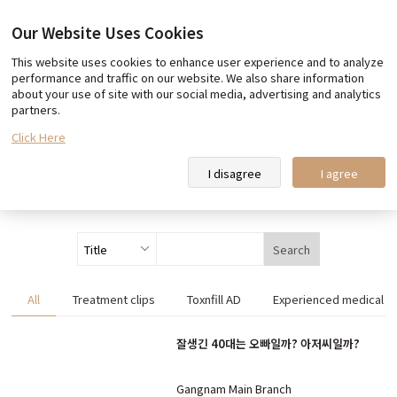
Our Website Uses Cookies
This website uses cookies to enhance user experience and to analyze
Our promise
Team Toxnfill
performance and traffic on our website. We also share information
about your use of site with our social media, advertising and analytics
Toxnfill Clips
Partner Hotel Information
partners.
Click Here
Toxnfill Clips
I disagree
I agree
Search
All
Treatment clips
Toxnfill AD
Experienced medical st
잘생긴 40대는 오빠일까? 아저씨일까?
Gangnam Main Branch